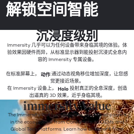
解锁空间智能
沉浸度级别
Immersity 几乎可以为任何设备带来身临其境的体验。体
验效果因硬件而异，从标准显示器到能投射沉浸式全息内
容的 Immersity 专属设备。
动作
在标准屏幕上，
通过动态视角移位增加深度，让您感
觉更接近场景。
Holo
在 Immersity 设备上，
投射真正的全息深度，创造
出逼真的 3D 效果，近乎身临其境。
immersity Value
The Immersity Platform provides value to all players
in the ecosystems, from Consumers, to OEMs and
Global Tech Platforms. Learn how all benefit from