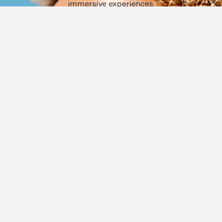
immersive experiences.
你每天的一部分
Immersity 不是小工具或利基模式，它像触摸屏或相机一
样通用，毫不费力。当沉浸式观看成为跨设备的标准功能
时，空间内容将成为日常生活的自然组成部分，也不例
外。
沉浸感
资源
平台
用例
硬件
移动设备
空间智能
科技
关于 Leia Inc.
常见问题
支持
关于
联系我们
公司
常见问题
职业生涯
定价
新闻