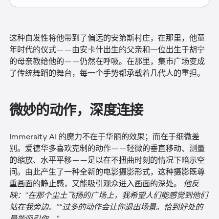
这种自发性将他带到了偏远的安第斯村庄，在那里，他童
年时代的仪式——由安卡什出生的父亲和一位出生于胡宁
的母亲教给他的——仍然在呼吸。在那里，集市广场变成
了传统舞蹈的舞台，每一个手势都承载着几代人的重担。
微妙的动作，深度连接
Immersity AI 的魔力不在于华丽的效果；而在于细微差
别。爱德华多喜欢克制的动作——轻微的垂直移动、测量
的缩放、水平平移——足以在不扭曲时刻的情况下暗示空
间。由此产生了一种全新的电影摄影形式，这种摄影既尊
重画面的静止感，又能吸引观众进入画面的深处。
他反
映：“在那个尘土飞扬的广场上，我希望人们能感觉到他们
站在我旁边。”“过多的动作会让你退出场景。恰到好处的