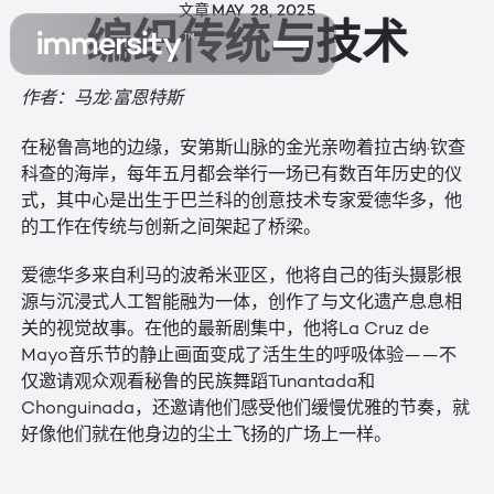
文章
MAY 28, 2025
编织传统与技术
作者：马龙·富恩特斯
在秘鲁高地的边缘，安第斯山脉的金光亲吻着拉古纳·钦查
科查的海岸，每年五月都会举行一场已有数百年历史的仪
式，其中心是出生于巴兰科的创意技术专家爱德华多，他
的工作在传统与创新之间架起了桥梁。
爱德华多来自利马的波希米亚区，他将自己的街头摄影根
源与沉浸式人工智能融为一体，创作了与文化遗产息息相
关的视觉故事。在他的最新剧集中，他将La Cruz de
Mayo音乐节的静止画面变成了活生生的呼吸体验——不
仅邀请观众观看秘鲁的民族舞蹈Tunantada和
Chonguinada，还邀请他们感受他们缓慢优雅的节奏，就
好像他们就在他身边的尘土飞扬的广场上一样。