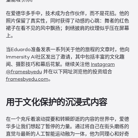
量能吸引你。”
在爱德华多手中，技术成为合作伙伴，而不是花招。他的
照片保留了真实性，同时获得了动感的心跳：舞者的红色
裙子在看不见的风中飘扬；刺绣披肩的纹理似乎压在屏幕
上。
当Eduardo准备发表一系列关于他的旅程的文章时，他向
Immersity AI社区发出了邀请，其中包括丰富的文化趣
闻、摄影技巧和幕后花絮。继续关注他
Instagram
@framesbyedu
并在以下网址浏览他的投资组合
framesbyedu.com
。
用于文化保护的沉浸式内容
在一个充斥着滚动提要和转瞬即逝的内容的世界中，爱德
华多让我们想起了暂停的力量。通过将自己在街头磨练的
直觉与最新的人工智能运动融为一体，他为同理心和好奇